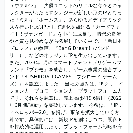
ュヴァルツ』、声優ユニットのリアルな存在とキャ
ラクターがもたらすシナジーが新しい形のIPとなっ
た『ミルキィホームズ』、あらゆるメディアミック
スを行い1つのIPとして進化を続ける『カードファ
イト!! ヴァンガード』を中心に成長し、時代の潮流
や本質を見極めながら発展していく中で、『新日本
プロレス』の参画、『BanG Dream!（バンド
リ！）』などのオリジナルIPを生み出しています。
また、2023年1月にスマートフォンアプリゲームブ
ランド『ブシモ』を統合し、ゲーム事業の総合ブラ
ンド『BUSHIROAD GAMES（ブシロード ゲーム
ズ）』を設立しました。 当社の強みは、IPクリエイ
ション力・プロモーション力・プラットフォーム力
です。それらを武器に、売上高は419.6億円（2022
年6月期/連結）を突破しています。 今後は、「IPデ
ィベロッパー2.0」を掲げ、事業を拡大していく方
針です。具体的には、新規IPを創出しつつ、既存IP
を持続的に運用したり、プラットフォーム戦略を海