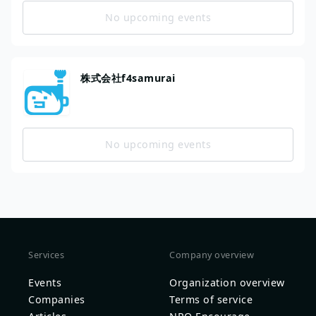
No upcoming events
株式会社f4samurai
No upcoming events
Services
Company overview
Events
Organization overview
Companies
Terms of service