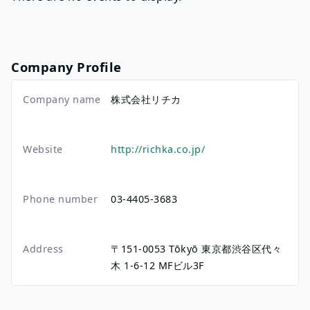
Company Profile
Company name
株式会社リチカ
Website
http://richka.co.jp/
Phone number
03-4405-3683
Address
〒151-0053
Tōkyō
東京都渋谷区代々
木
1-6-12
MFビル3F