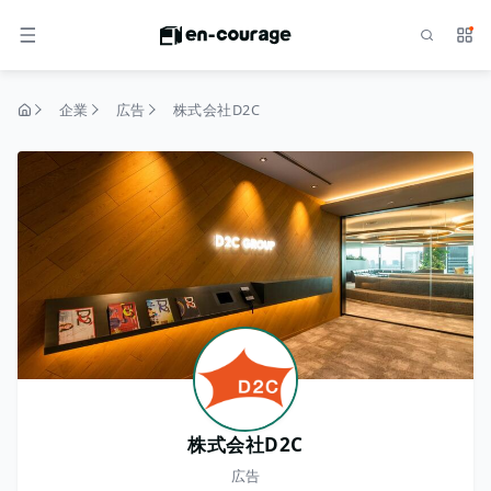
検索
サー
メニュー
企業
広告
株式会社D2C
トップページ
株式会社D2C
広告