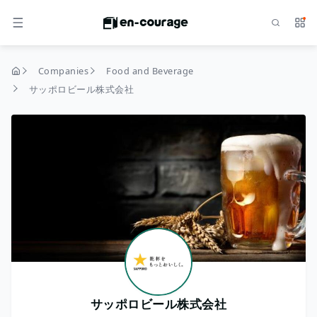
Search
Serv
MENU
Companies
Food and Beverage
home
サッポロビール株式会社
サッポロビール株式会社