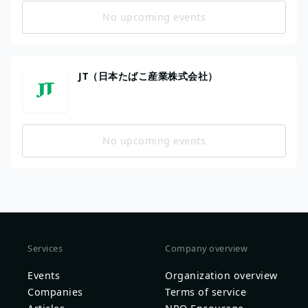
No upcoming events
JT（日本たばこ産業株式会社）
No upcoming events
Services
Company overview
Events
Organization overview
Companies
Terms of service