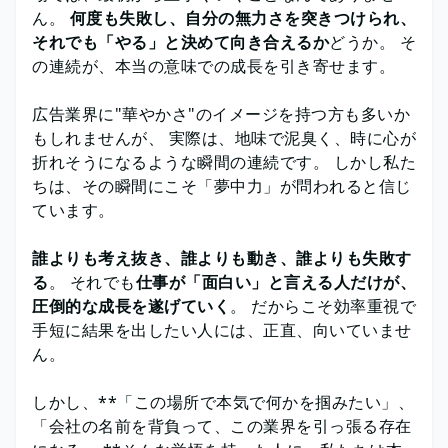
ん。
何度も失敗し、自分の無力さを突きつけられ、
それでも「やる」と決めて向き合えるか
どうか。 そ
の連続が、本当の意味での成長を引き寄せます。
広告業界に"華やかさ"のイメージを持つ方も多いか
もしれませんが、 実際は、地味で泥臭く、時に心が
折れそうになるような瞬間の連続です。 しかし私た
ちは、その瞬間にこそ「夢中力」が問われると信じ
ています。
誰よりも考え抜き、誰よりも動き、誰よりも失敗す
る
。 それでも
仕事が「面白い」と言える人だけが、
圧倒的な成長を遂げていく
。 だからこそ効率重視で
手短に結果を出したい人には、正直、向いていませ
ん。
しかし、**「この場所で本気で何かを掴みたい」、
「会社の名前を背負って、この業界を引っ張る存在