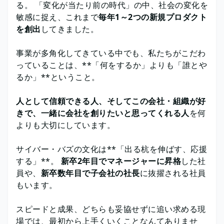
る。 「変化が当たり前の時代」の中、社会の変化を
敏感に捉え、これまで
毎年1～2つの新規プロダクト
を創出
してきました。
事業が多角化してきている中でも、私たちがこだわ
っていることは、**「何をするか」よりも「誰とや
るか」**ということ。
人として信頼できる人、そしてこの会社・組織が好
きで、一緒に会社を創りたいと思ってくれる人
を何
よりも大切にしています。
サイバー・バズの文化は**「出る杭を伸ばす、応援
する」**。
新卒2年目でマネージャーに昇格
した社
員や、
新卒数年目で子会社の社長
に抜擢される社員
もいます。
スピードと成果、どちらも妥協せずに追い求める現
場では、最初から上手くいくことなんてありませ