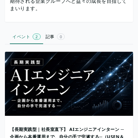
期待される企業グループへと益々の成長を目指して
まいります。
イベント
記事
2
0
【長期実践型｜社長室直下】 AIエンジニアインターン ─
企画から本番運用まで、自分の手で完遂する─（USEN＆