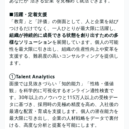
あなたが”活きる企業”を見極めて就活できます。
■
活躍・定着支援
「教育」と「評価」の側面として、人と企業を結び
つけるだけでなく、一人ひとりが最大限に活躍し、
組織が持続的に成長できる状態を創り出すための多
様なソリューション
を展開しています。個人の可能
性を最大限に引き出し、組織の生産性向上や変革を
支援する、難易度の高いコンサルティングを提供し
ます。
①
Talent Analytics
面接では見抜きづらい「知的能力」「性格・価値
観」を科学的に可視化するオンライン適性検査で
す。30年以上のノウハウと115万人以上の受検デー
タに基づき、採用時の見極め精度を高め、入社後の
最適な配置・育成を支援します。個人の潜在能力を
最大限に引き出し、企業の人材戦略をデータで裏付
ける、高度な分析と提案を可能にします。