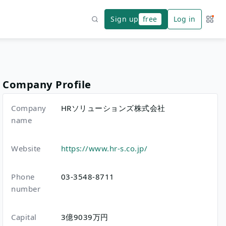
Sign up
free
Log in
Servi
Search
Company Profile
Company
HRソリューションズ株式会社
name
Website
https://www.hr-s.co.jp/
Phone
03-3548-8711
number
Capital
3億9039万円