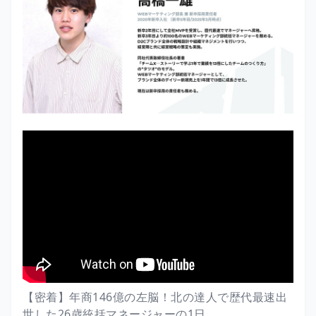
【密着】年商146億の左脳！北の達人で歴代最速出
世した26歳統括マネージャーの1日