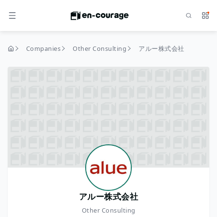
Search
Serv
MENU
Companies
Other Consulting
アルー株式会社
home
アルー株式会社
Other Consulting