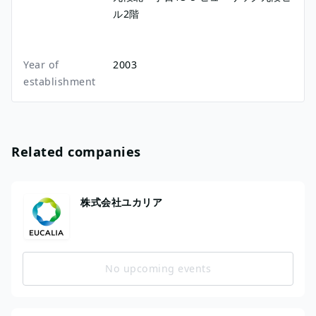
ル​2階
Year of
2003
establishment
Related companies
株式会社ユカリア
No upcoming events