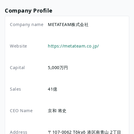
Company Profile
Company name
METATEAM株式会社
Website
https://metateam.co.jp/
Capital
5,000万円
Sales
41億
CEO Name
京和 将史
Address
〒107-0062
Tōkyō
港区南青山
2丁目