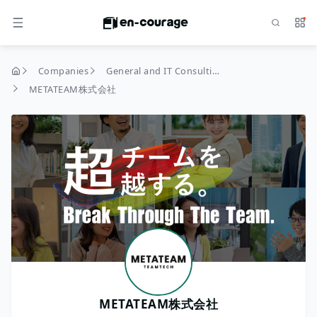
Search
Serv
MENU
Companies
General and IT Consulting
home
METATEAM株式会社
METATEAM株式会社