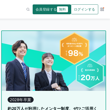
会員登録する
無料
ログインする
サー
検索
2028年卒業
約20万人が利用したメンター制度、ぜひご活用く