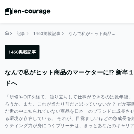
記事
1460掲載記事
なんで私がヒット商品のマーケターに!? 新卒１年目マーケターが無名商品を日本一のブランドへ
トップページ
1460掲載記事
なんで私がヒット商品のマーケターに!? 新卒
ドへ
「研修やOJTを経て、独り立ちして仕事ができるのは数年後
ろうか。また、これが当たり前だと思っていないか？ だが実
だ世の中に知られていない商品を日本一のブランドに成長さ
る環境が存在している。 それが、目覚ましいほどの急成長を
ケティング力が身につくブリーチは、きっとあなたのキャリ