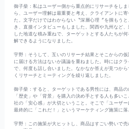
御子柴：私はユーザー側から重点的にリサーチをしま
ら、ユーザー理解は最重要と考え、クライアントに寄
た。文字だけではわからない〝深層心理〞を掴もうと
き、直接インタビューもしました。関西や九州など、
した地道な積み重ねで、ターゲットとする人たちが何
解できるようになりました。
宇野：そうして、互いのリサーチ結果とそこからの仮
に届ける方法はないか議論を重ねました。時にはクラ
で、何度も話し合いました。なかなか答えが見つから
くリサーチとミーティングを繰り返しました。
御子柴：すると、ターゲットである男性には、商品の
「歴史」や「背景」を購入の決め手とする人も多いこ
社の「安心感」が大切ということ。そこで「ユーザー
最終的に「これだ！」というマーケティング施策に落
宇野：この施策が大ヒットし、商品はすごい勢いで売