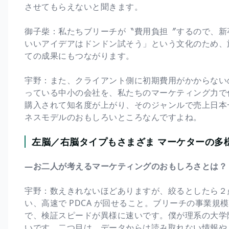
させてもらえないと聞きます。
御子柴：私たちブリーチが〝費用負担〞するので、新
いいアイデアはドンドン試そう」という文化のため、施
ての成果にもつながります。
宇野：また、クライアント側に初期費用がかからない
っている中小の会社を、私たちのマーケティング力で
購入されて知名度が上がり、そのジャンルで売上日本
ネスモデルのおもしろいところなんですよね。
左脳／右脳タイプもさまざま マーケターの多
―お二人が考えるマーケティングのおもしろさとは？
宇野：数えきれないほどありますが、絞るとしたら２
い、高速で PDCA が回せること。ブリーチの事業規
で、検証スピードが異様に速いです。僕が理系の大学
いです。二つ目は、データからは読み取れない情報や