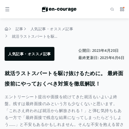
検索
サー
メニュー
記事
人気記事・オススメ記事
トップページ
就活ラストスパートを駆け抜けるために。 最終面接前にやっておくべき対策を徹底解説！
公開日:
2023年4月20日
人気記事・オススメ記事
最終更新日:
2025年6月6日
就活ラストスパートを駆け抜けるために。 最終面
接前にやっておくべき対策を徹底解説！
エントリーシート提出や面接を続けてきた就活もいよいよ終
盤。残すは最終面接のみという方も少なくないと思います。
「これさえ終われば就活から解放される！」と弾む気持ちもあ
る一方で「最終面接で残念な結果になってしまったらどうしよ
う……」と不安もあるかもしれません。そんな不安を抱える皆さ