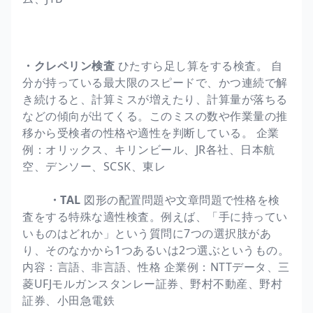
・クレペリン検査
ひたすら足し算をする検査。 自
分が持っている最大限のスピードで、かつ連続で解
き続けると、計算ミスが増えたり、計算量が落ちる
などの傾向が出てくる。このミスの数や作業量の推
移から受検者の性格や適性を判断している。 企業
例：オリックス、キリンビール、JR各社、日本航
空、デンソー、SCSK、東レ
・TAL
図形の配置問題や文章問題で性格を検
査をする特殊な適性検査。例えば、「手に持ってい
いものはどれか」という質問に7つの選択肢があ
り、そのなかから1つあるいは2つ選ぶというもの。
内容：言語、非言語、性格 企業例：NTTデータ、三
菱UFJモルガンスタンレー証券、野村不動産、野村
証券、小田急電鉄