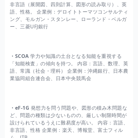
非言語（展開図、四則計算、図形の読み取り）、英
語、性格。 企業例：デロイトトーマツコンサルティ
ング、モルガン・スタンレー、ローランド・ベルガ
ー、三菱UFJ銀行
・SCOA
学力や知識の土台となる知能を重視する
「知能検査」の傾向を持つ。 内容：言語、数理、英
語、常識（社会・理科） 企業例：沖縄銀行、日本農
業協同組合連合会、日本中央競馬会
・eF-1G
発想力を問う問題や、図形の積み木問題な
ど、問題の種類は少ないものの、厳しい制限時間が
設けられているうえに難易度が高い。 内容：言語、
非言語、性格 企業例：楽天、博報堂、富士フィル
ム、JTB