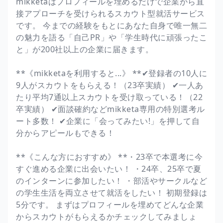
mikketaはプロフィールを埋めるだけで企業から直
接アプローチを受けられるスカウト型就活サービス
です。 今までの経験をもとにあなた自身で唯一無二
の魅力を語る「自己PR」や「学生時代に頑張ったこ
と」が200社以上の企業に届きます。
**《mikketaを利用すると...》 **✔︎登録者の10人に
9人がスカウトをもらえる！（23卒実績） ✔︎一人あ
たり平均7通以上スカウトを受け取っている！（22
卒実績） ✔︎面談確約などmikketa専用の特別選考ル
ート多数！ ✔︎企業に「会ってみたい!」を押して自
分からアピールもできる！
**《こんな方におすすめ》 **・23卒で本選考に今
すぐ進める企業に出会いたい！ ・24卒、25卒で夏
のインターンに参加したい！ ・部活やサークルなど
の学生生活を両立させて就活をしたい！ 初期登録は
5分です。 まずはプロフィールを埋めてどんな企業
からスカウトがもらえるかチェックしてみましょ