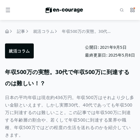
検索
サー
メニュー
記事
就活コラム
年収500万の実態。30代で年収500万に到達するのは難しい！？
トップページ
公開日:
2021年9月5日
就活コラム
最終更新日:
2025年5月8日
年収500万の実態。30代で年収500万に到達する
のは難しい！？
日本の平均年収は現在約436万円。年収500万はそれより少し多
い金額といえます。しかし実際30代、40代であっても年収500
万に到達するのは難しいこと。この記事では年収500万に到達
する年齢層の割合や、若くして年収500に到達する業界や職
種、年収500万ではどの程度の生活を送れるのかを紹介してい
きます。