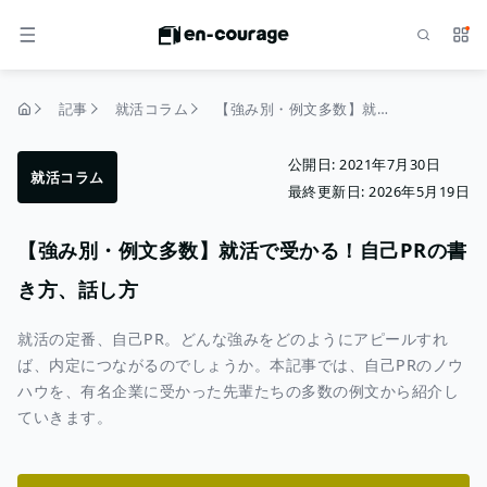
検索
サー
メニュー
記事
就活コラム
【強み別・例文多数】就活で受かる！自己PRの書き方、話し方
トップページ
公開日:
2021年7月30日
就活コラム
最終更新日:
2026年5月19日
【強み別・例文多数】就活で受かる！自己PRの書
き方、話し方
就活の定番、自己PR。どんな強みをどのようにアピールすれ
ば、内定につながるのでしょうか。本記事では、自己PRのノウ
ハウを、有名企業に受かった先輩たちの多数の例文から紹介し
ていきます。