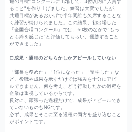
通の目標"コンクールに出場して、3位以内に入賞す
ること"を作り上げました。練習は大変でしたが、
共通目標があるおかげで半年間誰も欠席することな
く練習が続けられました。この結果、初出場した
『全国合唱コンクール』では、60校のなかで"もっ
とも絆を感じた"と評価してもらい、優勝すること
ができました」
□成果・過程のどちらかしかアピールしていない
「部長を務めた」「1位になった」「留学した」な
ど、役職や成果を示すだけでは強みを十分にアピー
ルできません。何を考え、どう行動したかの過程を
企業は重視しているからです。
反対に、頑張った過程だけで、成果がアピールでき
ていないものもNGです。
必ず、成果とそこに至る過程の両方を盛り込むこと
がポイントです。