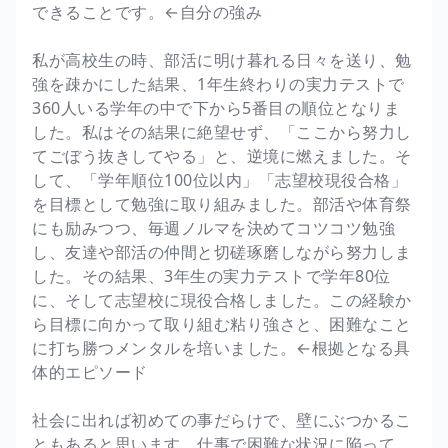
できることです。←自分の強み
私が高校生の時、部活に明け暮れる日々を送り、勉
強を疎かにした結果、1年生終わりの実力テストで
360人いる学年の中で下から5番目の順位となりま
した。私はその結果に絶望せず、「ここから努力し
てごぼう抜きしてやる」と、逆境に燃えました。そ
して、「学年順位100位以内」「志望校現役合格」
を目標として勉強に取り組みました。部活や体育祭
にも励みつつ、毎週ノルマを決めてコツコツ勉強
し、友達や部活の仲間と切磋琢磨しながら努力しま
した。その結果、3年生の実力テストで学年80位
に、そして志望校に現役合格しました。この経験か
ら目標に向かって取り組む粘り強さと、困難なこと
に打ち勝つメンタルを培いました。←根拠となる具
体的エピソード
社会に出れば初めての事だらけで、壁にぶつかるこ
ともあると思います。仕事で困難な状況に陥って