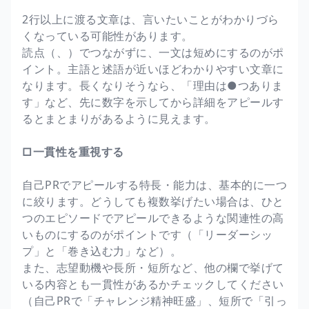
2行以上に渡る文章は、言いたいことがわかりづら
くなっている可能性があります。
読点（、）でつながずに、一文は短めにするのがポ
イント。主語と述語が近いほどわかりやすい文章に
なります。長くなりそうなら、「理由は●つありま
す」など、先に数字を示してから詳細をアピールす
るとまとまりがあるように見えます。
□一貫性を重視する
自己PRでアピールする特長・能力は、基本的に一つ
に絞ります。どうしても複数挙げたい場合は、ひと
つのエピソードでアピールできるような関連性の高
いものにするのがポイントです（「リーダーシッ
プ」と「巻き込む力」など）。
また、志望動機や長所・短所など、他の欄で挙げて
いる内容とも一貫性があるかチェックしてください
（自己PRで「チャレンジ精神旺盛」、短所で「引っ