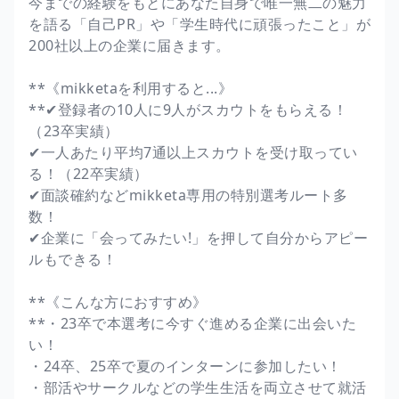
今までの経験をもとにあなた自身で唯一無二の魅力
を語る「自己PR」や「学生時代に頑張ったこと」が
200社以上の企業に届きます。
**《mikketaを利用すると...》
**✔︎登録者の10人に9人がスカウトをもらえる！
（23卒実績）
✔︎一人あたり平均7通以上スカウトを受け取ってい
る！（22卒実績）
✔︎面談確約などmikketa専用の特別選考ルート多
数！
✔︎企業に「会ってみたい!」を押して自分からアピー
ルもできる！
**《こんな方におすすめ》
**・23卒で本選考に今すぐ進める企業に出会いた
い！
・24卒、25卒で夏のインターンに参加したい！
・部活やサークルなどの学生生活を両立させて就活