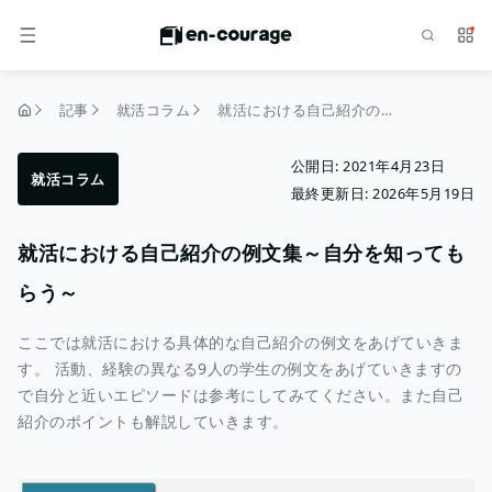
検索
サー
メニュー
記事
就活コラム
就活における自己紹介の例文集～自分を知ってもらう～
トップページ
公開日:
2021年4月23日
就活コラム
最終更新日:
2026年5月19日
就活における自己紹介の例文集～自分を知っても
らう～
ここでは就活における具体的な自己紹介の例文をあげていきま
す。 活動、経験の異なる9人の学生の例文をあげていきますの
で自分と近いエピソードは参考にしてみてください。また自己
紹介のポイントも解説していきます。