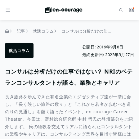
検索
サー
メニュー
記事
就活コラム
コンサルは分析だけの仕事ではない？ NRIのベテランコンサルタントが語る、業務とキャリア
トップページ
公開日:
2019年9月8日
就活コラム
最終更新日:
2023年3月27日
コンサルは分析だけの仕事ではない？ NRIのベテ
ランコンサルタントが語る、業務とキャリア
長き旅路を歩んできた有名企業のエグゼクティブ達が一堂に会
し、「長く険しい旅路の数々」と「これから若者が歩むべき道
のりの見通し」を熱く語ったイベント、en-courage Career
Theater。今回は、野村総合研究所 中村 哲氏の登壇部分をご紹
介します。 氏の経験を交えてリアルに語られたコンサルタント
の業務やキャリアは、コンサルティング業界を目指す皆様には