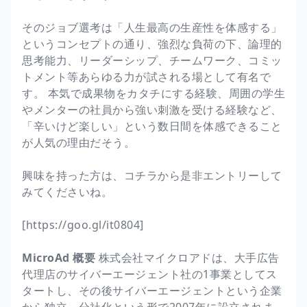
そのジョブ選考は「人生最高の生産性を体感する」
というコンセプトの通り、強烈な負荷の下、論理的
思考能力、リーダーシップ、チームワーク、コミッ
トメント等あらゆる力が試される場として有名で
す。 本気で成果物をカタチにする経験、周囲の学生
やメンターの社員から強い刺激を受ける経験など、
「辛いけど楽しい」という数日間を体感できること
が人気の理由だそう。
興味を持った方は、コチラから是非エントリーして
みてくださいね。
[https://goo.gl/it0804]
MicroAd
概要
株式会社マイクロアドは、大手広告
代理店のサイバーエージェント社の1事業としてス
タートし、その後サイバーエージェントという企業
から独立、分社化という形で2007年に設立されま