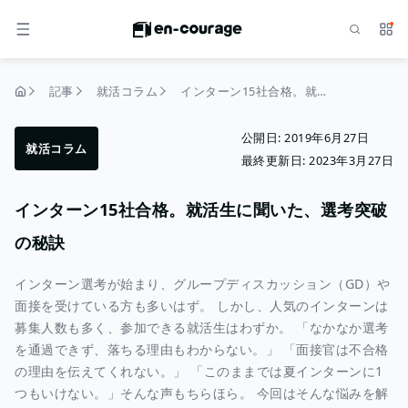
検索
サー
メニュー
記事
就活コラム
インターン15社合格。就活生に聞いた、選考突破の秘訣
トップページ
公開日:
2019年6月27日
就活コラム
最終更新日:
2023年3月27日
インターン15社合格。就活生に聞いた、選考突破
の秘訣
インターン選考が始まり、グループディスカッション（GD）や
面接を受けている方も多いはず。 しかし、人気のインターンは
募集人数も多く、参加できる就活生はわずか。 「なかなか選考
を通過できず、落ちる理由もわからない。」 「面接官は不合格
の理由を伝えてくれない。」 「このままでは夏インターンに1
つもいけない。」そんな声もちらほら。 今回はそんな悩みを解