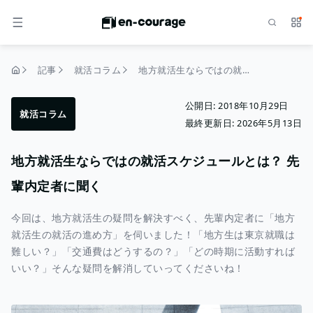
検索
サー
メニュー
記事
就活コラム
地方就活生ならではの就活スケジュールとは？ 先輩内定者に聞く
トップページ
公開日:
2018年10月29日
就活コラム
最終更新日:
2026年5月13日
地方就活生ならではの就活スケジュールとは？ 先
輩内定者に聞く
今回は、地方就活生の疑問を解決すべく、先輩内定者に「地方
就活生の就活の進め方」を伺いました！「地方生は東京就職は
難しい？」「交通費はどうするの？」「どの時期に活動すれば
いい？」そんな疑問を解消していってくださいね！