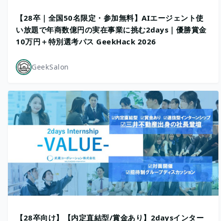
【28卒｜全国50名限定・参加無料】AIエージェント使
い放題で年商数億円の実在事業に挑む2days｜優勝賞金
10万円＋特別選考パス GeekHack 2026
GeekSalon
【28卒向け】【内定直結型/賞金あり】2daysインター