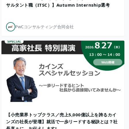
サルタント職（ITSC）】Autumn Internship選考
PwCコンサルティング合同会社
【小売業界トップクラス／売上5,000億以上を誇るカイ
ンズの社長が登壇】就活で一歩リードする秘訣とは？社
長直々に、お伝えします!