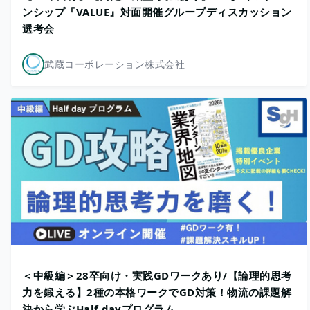
ンシップ『VALUE』対面開催グループディスカッション
選考会
武蔵コーポレーション株式会社
＜中級編＞28卒向け・実践GDワークあり/【論理的思考
力を鍛える】2種の本格ワークでGD対策！物流の課題解
決から学ぶHalf dayプログラム