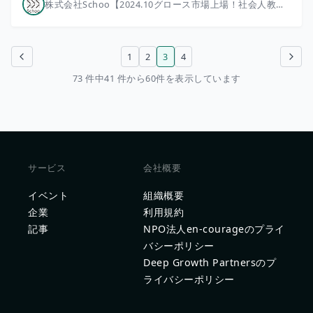
株式会社Schoo【2024.10グロース市場上場！社会人教育/地方創生/高等教育DX/新規事業多数】
1
2
3
4
前のページ
次のページ
73 件中41 件から60件を表示しています
サービス
会社概要
イベント
組織概要
企業
利用規約
記事
NPO法人en-courageのプライ
バシーポリシー
Deep Growth Partnersのプ
ライバシーポリシー