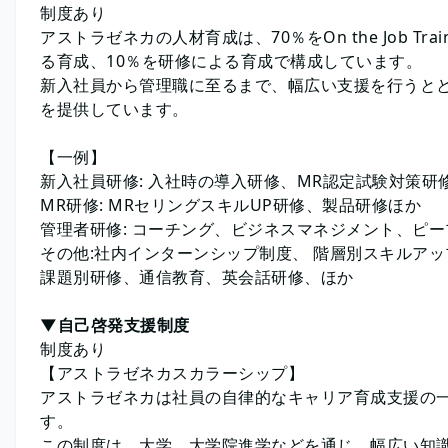
制度あり
アストラゼネカの人材育成は、70％をOn the Job T
る育成、10％を研修による育成で構成しています。
新入社員から管理職に至るまで、幅広い支援を行うと
を提供しています。
【一例】
新入社員研修: 入社時の導入研修、MR認定試験対策研
MR研修: MRセリングスキルUP研修、製品研修ほか
管理者研修: コーチング、ビジネスマネジメント、ピ
その他:社内インターンシップ制度、 階層別スキルア
課題別研修、通信教育、英会話研修、ほか
▼自己啓発支援制度
制度あり
【アストラゼネカスカラーシップ】
アストラゼネカは社員の自律的なキャリア育成支援の
す。
この制度は、大学、大学院進学などを通じ、幅広い知