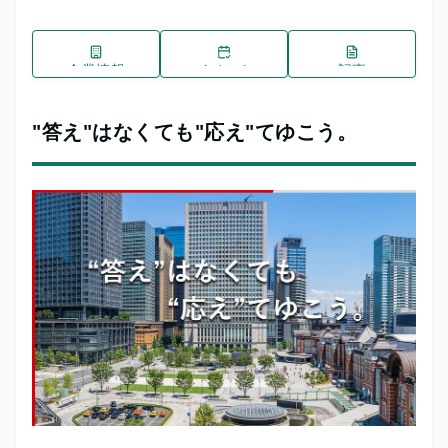
企業情報
イベント
記事
"答え"はなくても"応え"てゆこう。