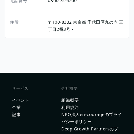
電話番号
03-6275-6200
住所
〒100-8332
東京都
千代田区丸の内
三
丁目2番3号
-
サービス
会社概要
イベント
組織概要
企業
利用規約
記事
NPO法人en-courageのプライ
バシーポリシー
Deep Growth Partnersのプ