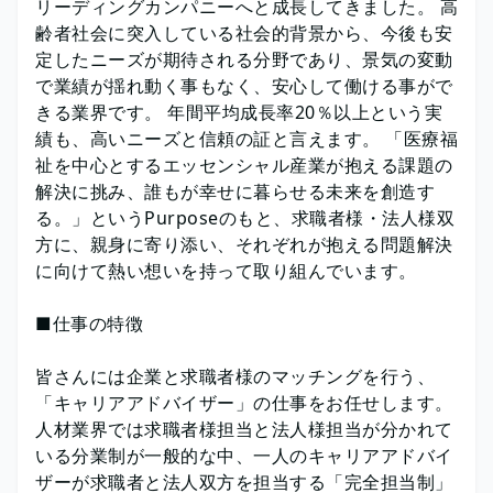
リーディングカンパニーへと成長してきました。 高
齢者社会に突入している社会的背景から、今後も安
定したニーズが期待される分野であり、景気の変動
で業績が揺れ動く事もなく、安心して働ける事がで
きる業界です。 年間平均成長率20％以上という実
績も、高いニーズと信頼の証と言えます。 「医療福
祉を中心とするエッセンシャル産業が抱える課題の
解決に挑み、誰もが幸せに暮らせる未来を創造す
る。」というPurposeのもと、求職者様・法人様双
方に、親身に寄り添い、それぞれが抱える問題解決
に向けて熱い想いを持って取り組んでいます。
■仕事の特徴
皆さんには企業と求職者様のマッチングを行う、
「キャリアアドバイザー」の仕事をお任せします。
人材業界では求職者様担当と法人様担当が分かれて
いる分業制が一般的な中、一人のキャリアアドバイ
ザーが求職者と法人双方を担当する「完全担当制」