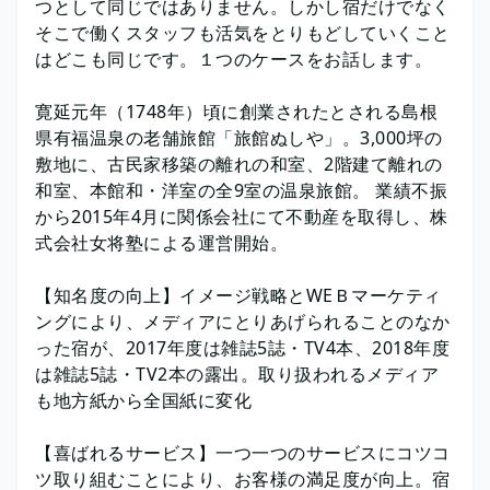
つとして同じではありません。しかし宿だけでなく
そこで働くスタッフも活気をとりもどしていくこと
はどこも同じです。１つのケースをお話します。
寛延元年（1748年）頃に創業されたとされる島根
県有福温泉の老舗旅館「旅館ぬしや」。3,000坪の
敷地に、古民家移築の離れの和室、2階建て離れの
和室、本館和・洋室の全9室の温泉旅館。 業績不振
から2015年4月に関係会社にて不動産を取得し、株
式会社女将塾による運営開始。
【知名度の向上】イメージ戦略とWEＢマーケティ
ングにより、メディアにとりあげられることのなか
った宿が、2017年度は雑誌5誌・TV4本、2018年度
は雑誌5誌・TV2本の露出。取り扱われるメディア
も地方紙から全国紙に変化
【喜ばれるサービス】一つ一つのサービスにコツコ
ツ取り組むことにより、お客様の満足度が向上。宿