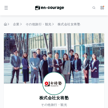
検索
サー
メニュー
企業
その他旅行・観光
株式会社女将塾
トップページ
株式会社女将塾
その他旅行・観光