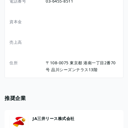
電話番号
03-6455-8511
資本金
売上高
住所
〒108-0075
東京都
港南一丁目2番70
号
品川シーズンテラス13階
推奨企業
JA三井リース株式会社