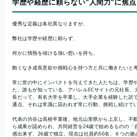
学歴や経歴に頼らない"人間力"に焦点
優秀な定義は各社異なりますが、
弊社は学歴や経歴に頼らず、
何かに情熱を傾ける強い想いを持ち、
飽くなき成長意欲や挑戦心を持つ方と共に働きたいと
常に世の中にインパクトを与えてきた人たちは、学歴
た。誰もが知っている、アパレルECサイトの元社長、大
長だって、有名大学を卒業し、大手企業を経験した訳
通点、それは常識に囚われず常に行動、挑戦し続けて
代表の渋谷は高校卒業後、地元山形県から上京し、不
ら成果が認められ、共同経営を24歳で始めるものの「
感出来ず、26歳で独立。現在は社員約50名、６つの