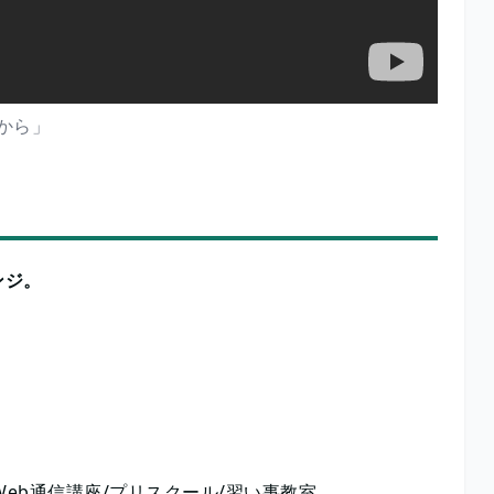
から」
ンジ。
eb通信講座/プリスクール/習い事教室