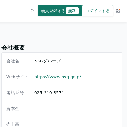
会員登録する
無料
ログインする
サー
検索
会社概要
会社名
NSGグループ
Webサイト
https://www.nsg.gr.jp/
電話番号
025-210-8571
資本金
売上高