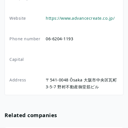
Website
https://www.advancecreate.co.jp/
Phone number
06-6204-1193
Capital
Address
〒541-0048
Ōsaka
大阪市中央区瓦町
3-5-7
野村不動産御堂筋ビル
Related companies