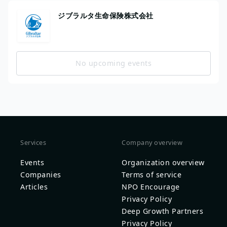
ジブラルタ生命保険株式会社
No upcoming events
Services
Company overview
Events
Organization overview
Companies
Terms of service
Articles
NPO Encourage
Privacy Policy
Deep Growth Partners
Privacy Policy