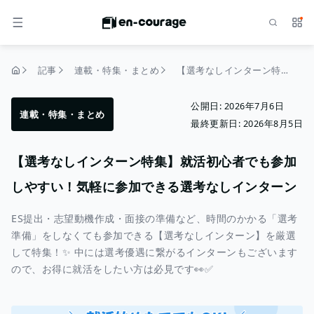
検索
サー
メニュー
記事
連載・特集・まとめ
【選考なしインターン特集】就活初心者でも参加しやすい！気軽に参加できる選考なしインターン
トップページ
公開日:
2026年7月6日
連載・特集・まとめ
最終更新日:
2026年8月5日
【選考なしインターン特集】就活初心者でも参加
しやすい！気軽に参加できる選考なしインターン
ES提出・志望動機作成・面接の準備など、時間のかかる「選考
準備」をしなくても参加できる【選考なしインターン】を厳選
して特集！✨ 中には選考優遇に繋がるインターンもございます
ので、お得に就活をしたい方は必見です👀✅