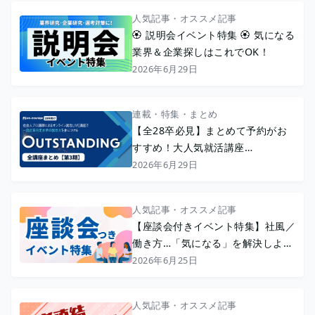
人気記事・オススメ記事
🏵️ 説明会イベント特集 🏵️ 気になる
業界＆企業探しはこれでOK！
2026年6月29日
連載・特集・まとめ
【全28卒必見】まとめて予約がお
すすめ！大人気就活講座
『OUTSTANDING』〈3期〉
2026年6月29日
人気記事・オススメ記事
【座談会付きイベント特集】社風／
働き方…「気になる」を解決しよう
💡
2026年6月25日
人気記事・オススメ記事