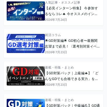
人気記事・オススメ記事
【必見インターン特集】 今参加す
るならコレ🔥 今オススメのインタ
ーンを厳選特集！
2026年7月24日
就活コラム
🌟GD対策編🌟 GD初心者〜最難関
志望まで必見！〈選考別対策イベン
ト特集〉
2026年7月23日
連載・特集・まとめ
【GD対策パック｜上級編🔥】「ど
んなGDでも合格できる実力」を身
につける 上級者向けイベント特集
2026年7月23日
連載・特集・まとめ
【GD対策パック｜中級編💪】GD通