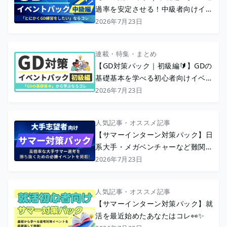
過率を安定させる！中級者向けイベ
ント特集
2026年7月23日
連載・特集・まとめ
【GD対策パック｜初級編🔰】GDの
基礎基本を学べる初心者向けイベン
ト特集
2026年7月23日
人気記事・オススメ記事
【サマーインターン対策パック】日
系大手・メガベンチャーなど難関志
望者向け🔥💪
2026年7月23日
人気記事・オススメ記事
【サマーインターン対策パック】就
活を最近始めたあなたはコレ👀✨