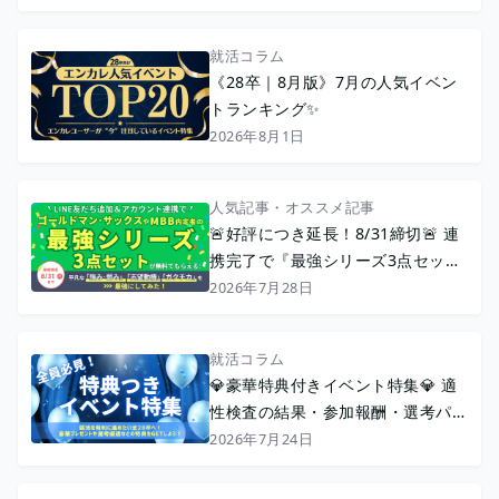
就活コラム
《28卒｜8月版》7月の人気イベン
トランキング✨
2026年8月1日
人気記事・オススメ記事
🚨好評につき延長！8/31締切🚨 連
携完了で『最強シリーズ3点セッ
ト』配布中🎊【たった10秒】エン
2026年7月28日
カレ公式LINEを友達追加＆連携で
就活をもっと便利に！
就活コラム
💎豪華特典付きイベント特集💎 適
性検査の結果・参加報酬・選考パス
などの特典でおトクに就活！
2026年7月24日