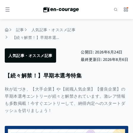
検索
サー
メニュー
記事
人気記事・オススメ記事
トップページ
【続々解禁！】早期本選考特集
公開日:
2026年6月24日
人気記事・オススメ記事
最終更新日:
2026年8月6日
【続々解禁！】早期本選考特集
秋が近づき、【大手企業】や【就職人気企業】【優良企業】の
早期本選考エントリーが続々と解禁されています。激レア情報
も多数掲載！今すぐエントリーして、納得内定へのスタートダ
ッシュを切りましょう！