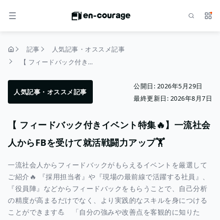
検索
サー
メニュー
記事
人気記事・オススメ記事
トップページ
【 フィードバック付きイベント特集🔥】一流社会人からFBを受けて就活戦闘力アップ🏋️
公開日:
2026年5月29日
人気記事・オススメ記事
最終更新日:
2026年8月7日
【 フィードバック付きイベント特集🔥】一流社会
人からFBを受けて就活戦闘力アップ🏋️
一流社会人からフィードバックがもらえるイベントを厳選して
ご紹介🔥 『採用担当者』や『現場の最前線で活躍する社員』、
『役員陣』などからフィードバックをもらうことで、自己分析
の精度が高まるだけでなく、より実践的なスキルを身につける
ことができます💪 「自分の強みや改善点を客観的に知りた