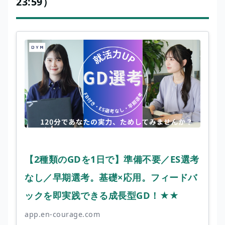
23:59）
【2種類のGDを1日で】準備不要／ES選考
なし／早期選考。基礎×応用。フィードバ
ックを即実践できる成長型GD！★★
app.en-courage.com