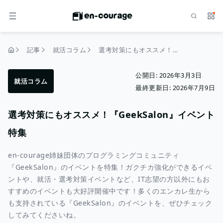
検索
サー
メニュー
記事
就活コラム
選考対策にもオススメ！『GeekSalon』イベント特集
トップページ
公開日:
2026年3月3日
就活コラム
最終更新日:
2026年7月9日
選考対策にもオススメ！『GeekSalon』イベント
特集
en-courage姉妹団体のプログラミングコミュニティ
『GeekSalon』のイベントを特集！ガクチカ強化ができるイベ
ントや、就活・選考対策イベントなど、IT志望の方以外にもお
すすめのイベントも大好評開催中です！多くのエンカレ生から
も支持されている『GeekSalon』のイベントを、ぜひチェック
してみてくださいね。