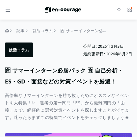
検索
サー
メニュー
記事
就活コラム
🈴 サマーインターン必勝パック 🈴 自己分析・ES・GD・面接などの対策イベントを厳選！
トップページ
公開日:
2026年3月3日
就活コラム
最終更新日:
2026年8月7日
🈴 サマーインターン必勝パック 🈴 自己分析・
ES・GD・面接などの対策イベントを厳選！
高倍率なサマーインターンを勝ち抜くためにオススメなイベン
トを大特集！✨ 選考の第一関門「ES」から最難関門の「面
接」まで、網羅的に選考対策イベントを探し出すことができま
す。迷ったらまずこの特集でイベントをチェックしましょう🔥