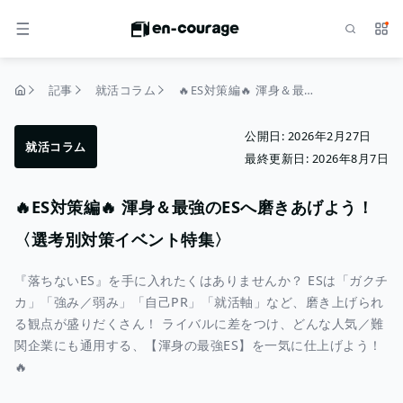
検索
サー
メニュー
記事
就活コラム
🔥ES対策編🔥 渾身＆最強のESへ磨きあげよう！〈選考別対策イベント特集〉
トップページ
公開日:
2026年2月27日
就活コラム
最終更新日:
2026年8月7日
🔥ES対策編🔥 渾身＆最強のESへ磨きあげよう！
〈選考別対策イベント特集〉
『落ちないES』を手に入れたくはありませんか？ ESは「ガクチ
カ」「強み／弱み」「自己PR」「就活軸」など、磨き上げられ
る観点が盛りだくさん！ ライバルに差をつけ、どんな人気／難
関企業にも通用する、【渾身の最強ES】を一気に仕上げよう！
🔥