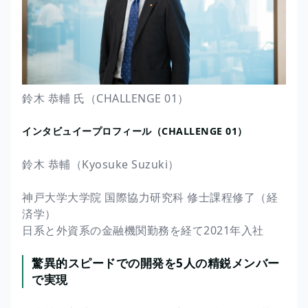
鈴木 恭輔 氏（CHALLENGE 01）
インタビュイープロフィール（CHALLENGE 01）
鈴木 恭輔（Kyosuke Suzuki）
神戸大学大学院 国際協力研究科 修士課程修了（経
済学）
日系と外資系の金融機関勤務を経て2021年入社
驚異的スピードでの開発を5人の精鋭メンバー
で実現