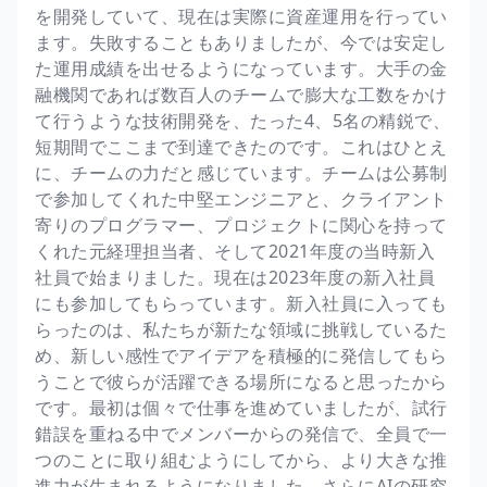
を開発していて、現在は実際に資産運用を行ってい
ます。失敗することもありましたが、今では安定し
た運用成績を出せるようになっています。大手の金
融機関であれば数百人のチームで膨大な工数をかけ
て行うような技術開発を、たった4、5名の精鋭で、
短期間でここまで到達できたのです。これはひとえ
に、チームの力だと感じています。チームは公募制
で参加してくれた中堅エンジニアと、クライアント
寄りのプログラマー、プロジェクトに関心を持って
くれた元経理担当者、そして2021年度の当時新入
社員で始まりました。現在は2023年度の新入社員
にも参加してもらっています。新入社員に入っても
らったのは、私たちが新たな領域に挑戦しているた
め、新しい感性でアイデアを積極的に発信してもら
うことで彼らが活躍できる場所になると思ったから
です。最初は個々で仕事を進めていましたが、試行
錯誤を重ねる中でメンバーからの発信で、全員で一
つのことに取り組むようにしてから、より大きな推
進力が生まれるようになりました。さらにAIの研究