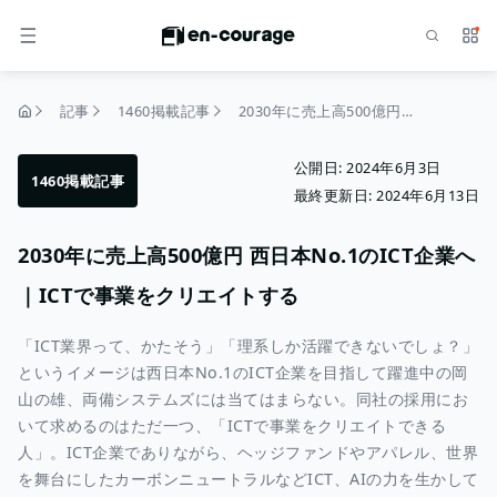
検索
サー
メニュー
記事
1460掲載記事
2030年に売上高500億円 西日本No.1のICT企業へ｜ICTで事業をクリエイトする
トップページ
公開日:
2024年6月3日
1460掲載記事
最終更新日:
2024年6月13日
2030年に売上高500億円 西日本No.1のICT企業へ
｜ICTで事業をクリエイトする
「ICT業界って、かたそう」「理系しか活躍できないでしょ？」
というイメージは西日本No.1のICT企業を目指して躍進中の岡
山の雄、両備システムズには当てはまらない。同社の採用にお
いて求めるのはただ一つ、「ICTで事業をクリエイトできる
人」。ICT企業でありながら、ヘッジファンドやアパレル、世界
を舞台にしたカーボンニュートラルなどICT、AIの力を生かして