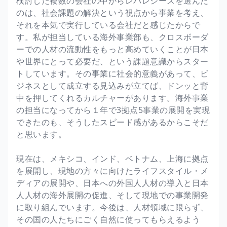
検討した複数の会社の中からレバレジーズを選んだ
のは、社会課題の解決という視点から事業を考え、
それを本気で実行している会社だと感じたからで
す。私が担当している海外事業部も、クロスボーダ
ーでの人材の流動性をもっと高めていくことが日本
や世界にとって必要だ、という課題意識からスター
トしています。その事業に社会的意義があって、ビ
ジネスとして成立する見込みが立てば、ドンッと背
中を押してくれるカルチャーがあります。海外事業
の担当になってから１年で3拠点5事業の展開を実現
できたのも、そうしたスピード感があるからこそだ
と思います。
現在は、メキシコ、インド、ベトナム、上海に拠点
を展開し、現地の方々に向けたライフスタイル・メ
ディアの展開や、日本への外国人人材の導入と日本
人人材の海外展開の促進、そして現地での事業開発
に取り組んでいます。今後は、人材領域に限らず、
その国の人たちにごく自然に使ってもらえるよう