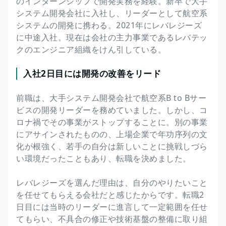
のインターンシップで開発実務を経験。新卒で大手
システム開発会社に入社し、リーダーとして航空系
システムの開発に携わる。2021年にレバレジーズ
に中途入社。現在は会社の主力事業であるレバテッ
クのエンジニア組織をけん引している。
入社2日目には開発の改善をリード
前職は、大手システム開発会社で航空系B to Bサー
ビスの開発リーダーを務めていました。しかし、コ
ロナ禍でその事業がストップすることに。別の事業
にアサインされたものの、上場企業で年功序列の文
化が根強く、若手の自分は新しいことに挑戦しづら
い環境だったこともあり、転職を決めました。
レバレジーズを選んだ理由は、自分のやりたいこと
を任せてもらえる会社だと感じたからです。転職2
日目には当時のリーダーに進言して一定範囲を任せ
てもらい、不具合の修正や技術基盤の整備に取り組