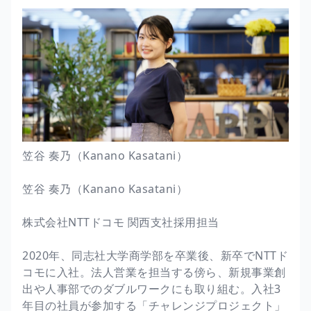
笠谷 奏乃（Kanano Kasatani）
笠谷 奏乃（Kanano Kasatani）
株式会社NTTドコモ 関西支社採用担当
2020年、同志社大学商学部を卒業後、新卒でNTTド
コモに入社。法人営業を担当する傍ら、新規事業創
出や人事部でのダブルワークにも取り組む。入社3
年目の社員が参加する「チャレンジプロジェクト」