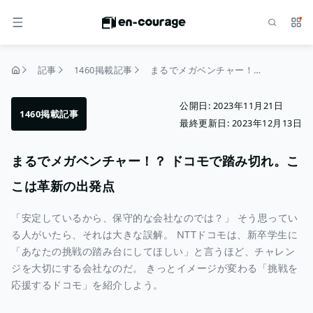
検索
サー
メニュー
記事
1460掲載記事
まるでメガベンチャー！？ ドコモで踏み切れ。ここは革新の出発点
トップページ
公開日:
2023年11月21日
1460掲載記事
最終更新日:
2023年12月13日
まるでメガベンチャー！？ ドコモで踏み切れ。こ
こは革新の出発点
「安定しているから、保守的な会社なのでは？」 そう思ってい
る人がいたら、それは大きな誤解。 NTTドコモは、新卒学生に
「あなたの挑戦の踏み台にしてほしい」と言うほど、チャレン
ジを大切にする会社なのだ。 きっとイメージが変わる「挑戦を
応援するドコモ」を紹介しよう。