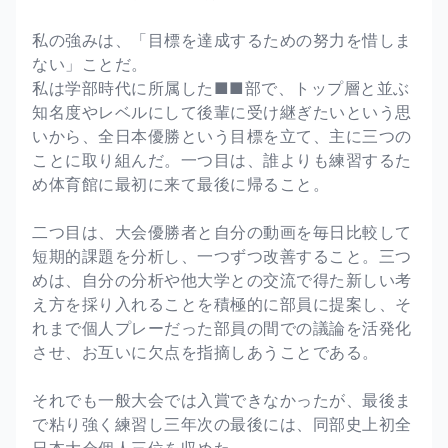
私の強みは、「目標を達成するための努力を惜しま
ない」ことだ。
私は学部時代に所属した■■部で、トップ層と並ぶ
知名度やレベルにして後輩に受け継ぎたいという思
いから、全日本優勝という目標を立て、主に三つの
ことに取り組んだ。一つ目は、誰よりも練習するた
め体育館に最初に来て最後に帰ること。
二つ目は、大会優勝者と自分の動画を毎日比較して
短期的課題を分析し、一つずつ改善すること。三つ
めは、自分の分析や他大学との交流で得た新しい考
え方を採り入れることを積極的に部員に提案し、そ
れまで個人プレーだった部員の間での議論を活発化
させ、お互いに欠点を指摘しあうことである。
それでも一般大会では入賞できなかったが、最後ま
で粘り強く練習し三年次の最後には、同部史上初全
日本大会個人三位を収めた。