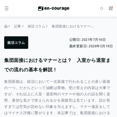
検索
サー
メニュー
記事
就活コラム
集団面接におけるマナーとは？ 入室から退室までの流れの基本を解説！
トップページ
公開日:
2021年7月16日
就活コラム
最終更新日:
2026年5月19日
集団面接におけるマナーとは？ 入室から退室ま
での流れの基本を解説！
集団面接は、就活において一次面接で行われることの多い面接
の一つ。だからといって油断は禁物。受け答えの内容は大事で
すが、それ以上に入室・退室時のマナーや他の人の話を聞く姿
勢、適切な長さで答えられるかを面接官は見ています。話が長
すぎては空気が読めない印象を与えますし、マナー違反をして
はマイナス評価に繋がります。本記事では、集団面接における