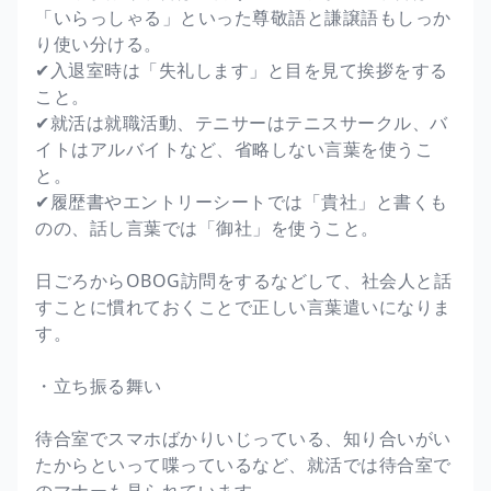
「いらっしゃる」といった尊敬語と謙譲語もしっか
り使い分ける。
✔入退室時は「失礼します」と目を見て挨拶をする
こと。
✔就活は就職活動、テニサーはテニスサークル、バ
イトはアルバイトなど、省略しない言葉を使うこ
と。
✔履歴書やエントリーシートでは「貴社」と書くも
のの、話し言葉では「御社」を使うこと。
日ごろからOBOG訪問をするなどして、社会人と話
すことに慣れておくことで正しい言葉遣いになりま
す。
・立ち振る舞い
待合室でスマホばかりいじっている、知り合いがい
たからといって喋っているなど、就活では待合室で
のマナーも見られています。