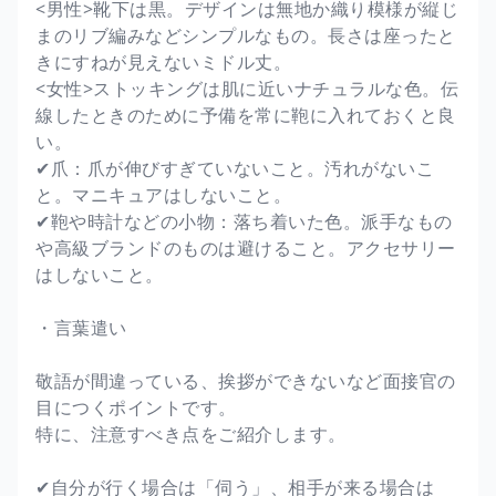
<男性>靴下は黒。デザインは無地か織り模様が縦じ
まのリブ編みなどシンプルなもの。長さは座ったと
きにすねが見えないミドル丈。
<女性>ストッキングは肌に近いナチュラルな色。伝
線したときのために予備を常に鞄に入れておくと良
い。
✔爪：爪が伸びすぎていないこと。汚れがないこ
と。マニキュアはしないこと。
✔鞄や時計などの小物：落ち着いた色。派手なもの
や高級ブランドのものは避けること。アクセサリー
はしないこと。
・言葉遣い
敬語が間違っている、挨拶ができないなど面接官の
目につくポイントです。
特に、注意すべき点をご紹介します。
✔自分が行く場合は「伺う」、相手が来る場合は