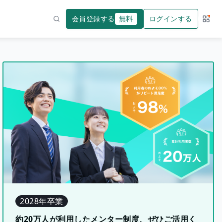
会員登録する
無料
ログインする
サー
検索
2028年卒業
約20万人が利用したメンター制度、ぜひご活用く