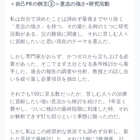
＜自己PRの例文③＞意志の強さ×研究活動
私は自分で決めたことは諦めず最後までやり抜く
「意志の強さ」を持つ。その最たる例の１つに研究
活動がある。父の難病に関連し、それに苦しむ人々
に貢献したいと思い現在のテーマを選んだ。
しかし専門家がおらず、かつゼロから立ち上げる必
要があった。そこでまず土台となる条件検討から着
手した。過去の報告の調査や分析、教授との話し合
いを繰り返し必要項目を抽出した。
それでも100に至る数だったが、苦しむ人々の治療
に貢献したい強い意志から検討を続けた。1年近く
費やし、ついに検討の最終段階に到達した時、それ
が解析できず打ち切りという事態に陥ったのだ。
しかし私はこの絶望的な状況でも諦めず分析し、新
たな手段で再検討した。それは1例に1晩徹夜、計