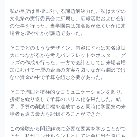
私の長所は目標に対する課題解決力だ。私は大学の
文化祭の実行委員会に所属し、広報活動および会計
の仕事を行った。当学園祭は知名度が低くいかに来
場者を増やすかが課題であった。
そこでどのようなデザイン、内容にすれば知名度拡
大につながるかを考えパンフレットやポスター、グ
ッズの作成を行った。一方で会計としては来場者増
加にむけて一層の企画の充実を図りながら潤沢では
ない資金の中で予算を組む必要があった。
そこで周囲と積極的なコミュニケーションを図り、
折衝を繰り返して予算のスリム化を果たした。結
果、予算の削減目標を達成すると同時に学園祭の来
場者も過去最大を記録することができた。
この経験から問題解決に必要な要素を学ぶことがで
きた。私がコンサルタントとして社会に出た際にも