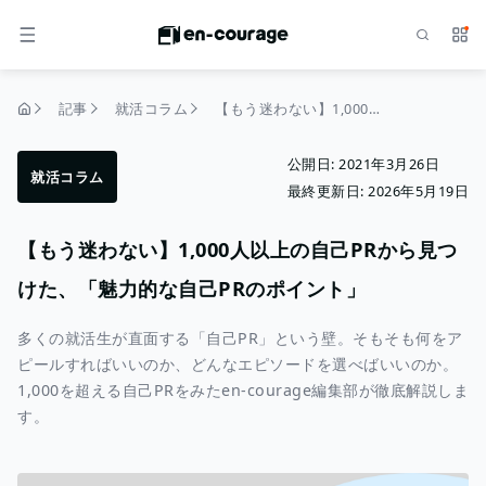
検索
サー
メニュー
記事
就活コラム
【もう迷わない】1,000人以上の自己PRから見つけた、「魅力的な自己PRのポイント」
トップページ
公開日:
2021年3月26日
就活コラム
最終更新日:
2026年5月19日
【もう迷わない】1,000人以上の自己PRから見つ
けた、「魅力的な自己PRのポイント」
多くの就活生が直面する「自己PR」という壁。そもそも何をア
ピールすればいいのか、どんなエピソードを選べばいいのか。
1,000を超える自己PRをみたen-courage編集部が徹底解説しま
す。