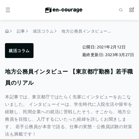
検索
サー
メニュー
記事
就活コラム
地方公務員インタビュー 【東京都庁勤務】若手職員のリアル
トップページ
公開日:
2021年2月12日
就活コラム
最終更新日:
2023年3月27日
地方公務員インタビュー 【東京都庁勤務】若手職
員のリアル
本記事では、東京都庁ではたらく先輩にインタビューをおこな
いました。 インタビューイーは、学生時代に入院生活や留年を
経験し、民間企業への就活に苦戦したそう。そこから、地方公
務員を目指し、入庁するにいたった経緯を詳しくお聞きしま
す。 若手公務員が本音で語る、仕事の実態・公務員試験の対策
法も満載です！