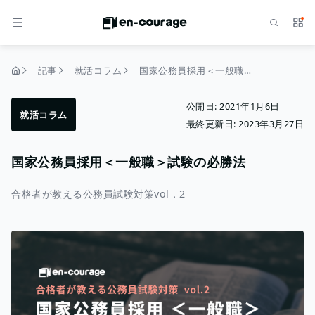
検索
サー
メニュー
記事
就活コラム
国家公務員採用＜一般職＞試験の必勝法
トップページ
公開日:
2021年1月6日
就活コラム
最終更新日:
2023年3月27日
国家公務員採用＜一般職＞試験の必勝法
合格者が教える公務員試験対策vol．2