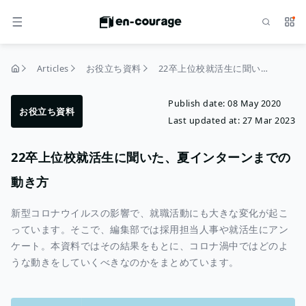
Search
Serv
MENU
Articles
お役立ち資料
22卒上位校就活生に聞いた、夏インターンまでの動き方
home
Publish date:
08 May 2020
お役立ち資料
Last updated at:
27 Mar 2023
22卒上位校就活生に聞いた、夏インターンまでの
動き方
新型コロナウイルスの影響で、就職活動にも大きな変化が起こ
っています。そこで、編集部では採用担当人事や就活生にアン
ケート。本資料ではその結果をもとに、コロナ渦中ではどのよ
うな動きをしていくべきなのかをまとめています。