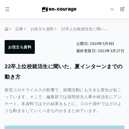
検索
サー
メニュー
記事
お役立ち資料
22卒上位校就活生に聞いた、夏インターンまでの動き方
トップページ
公開日:
2020年5月8日
お役立ち資料
最終更新日:
2023年3月27日
22卒上位校就活生に聞いた、夏インターンまでの
動き方
新型コロナウイルスの影響で、就職活動にも大きな変化が起こ
っています。そこで、編集部では採用担当人事や就活生にアン
ケート。本資料ではその結果をもとに、コロナ渦中ではどのよ
うな動きをしていくべきなのかをまとめています。